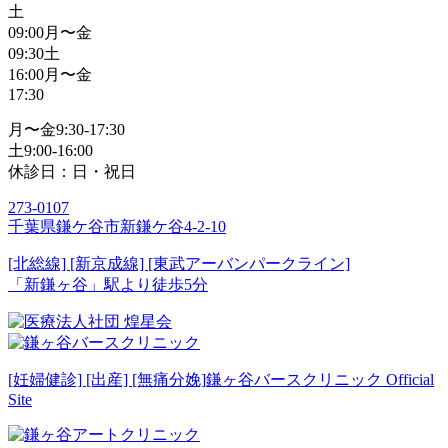
土
09:00
月〜金
09:30
土
16:00
月〜金
17:30
月〜金
9:30-17:30
土
9:00-16:00
休診日：日・祝日
273-0107
千葉県鎌ケ谷市新鎌ケ谷4-2-10
[北総線] [新京成線] [東武アーバンパークライン]
「新鎌ヶ谷」駅より徒歩5分
[妊婦健診] [出産] [無痛分娩]
鎌ヶ谷バースクリニック Official
Site