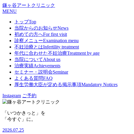
鎌ヶ谷アートクリニック
MENU
トップ
Top
当院からのお知らせ
News
初めての方へ
For first visit
診察メニュー
Examination menu
不妊治療とは
Infertility treatment
年代に合わせた不妊治療
Treatment by age
当院について
About us
治療実績
Achievements
セミナー・説明会
Seminar
よくある質問
FAQ
厚生労働大臣が定める掲示事項
Mandatory Notices
Instagram
ご予約
「いつかきっと」を
「今すぐ」に。
2026.07.25