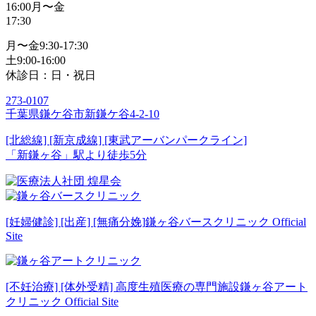
16:00
月〜金
17:30
月〜金
9:30-17:30
土
9:00-16:00
休診日：日・祝日
273-0107
千葉県鎌ケ谷市新鎌ケ谷4-2-10
[北総線] [新京成線] [東武アーバンパークライン]
「新鎌ヶ谷」駅より徒歩5分
[妊婦健診] [出産] [無痛分娩]
鎌ヶ谷バースクリニック Official
Site
[不妊治療] [体外受精] 高度生殖医療の専門施設
鎌ヶ谷アート
クリニック Official Site