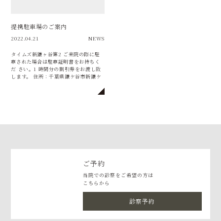
提携駐車場のご案内
2022.04.21
NEWS
タイムズ新鎌ヶ谷第2 ご来院の際に駐
車された場合は駐車証明書をお持ちく
だ さい。1 時間分の割引券をお渡し致
します。 住所：千葉県鎌ケ谷市新鎌ケ
谷2-19台数：13台車両制限：全長5m、
全幅1.9m、 全高2.1m、 […]
ご予約
当院での診察をご希望の方は
こちらから
診察予約