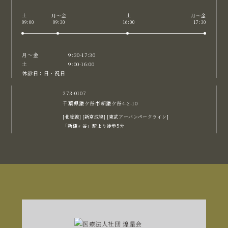
土
月〜金
土
月〜金
09:00
09:30
16:00
17:30
月〜金
9:30-17:30
土
9:00-16:00
休診日：日・祝日
273-0107
千葉県鎌ケ谷市新鎌ケ谷4-2-10
[北総線] [新京成線] [東武アーバンパークライン]
「新鎌ヶ谷」駅より徒歩5分